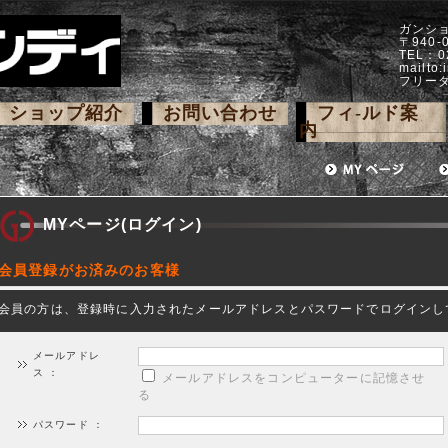
ガンシ
〒940
TEL：0
mailto:
フリーダ
ショップ紹介
お問い合わせ
フィ-ルド案
内
MYページ(ログイン)
会員登録がお済みのお客様
会員の方は、登録時に入力されたメールアドレスとパスワードでログインし
メールアドレ
ス ：
メールアドレスをコンピューターに記憶させ
る
パスワード ：