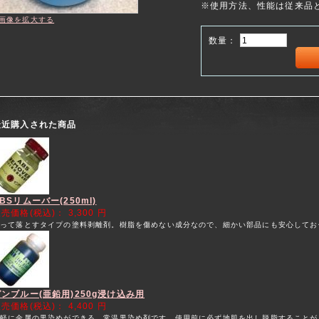
※使用方法、性能は従来品
画像を拡大する
数量：
最近購入された商品
BSリムーバー(250ml)
販売価格(税込)：
3,300 円
塗って落とすタイプの塗料剥離剤。樹脂を傷めない成分なので、細かい部品にも安心してお
ガンブルー(亜鉛用)250g浸け込み用
販売価格(税込)：
4,400 円
手軽に金属の黒染めができる、常温黒染め剤です。使用前に必ず地肌を出し脱脂することが