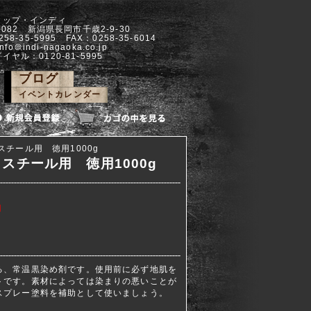
ョップ・インディ
-0082 新潟県長岡市千歳2-9-30
258-35-5995 FAX：0258-35-6014
info＠indi-nagaoka.co.jp
イヤル：0120-81-5995
ブログ
イベントカレンダー
スチール用 徳用1000g
スチール用 徳用1000g
円
る、常温黒染め剤です。使用前に必ず地肌を
トです。素材によっては染まりの悪いことが
スプレー塗料を補助として使いましょう。