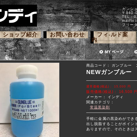
ガンシ
〒940
TEL：0
mailto:
フリーダ
ショップ紹介
お問い合わせ
フィ-ルド案
内
商品コード：
ガンブルー 
NEWガンブルー 
通常価格(税込)：
15,000
円
販売価格(税込)：
16,500
メーカー：
インディ
関連カテゴリ：
常温黒染剤
手軽に金属の黒染めができ
出し脱脂することがポイン
ありますので、そのときは