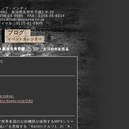
ョップ・インディ
-0082 新潟県長岡市千歳2-9-30
258-35-5995 FAX：0258-35-6014
info＠indi-nagaoka.co.jp
イヤル：0120-81-5995
ブログ
イベントカレンダー
HC
円
w.tokyo-
tric/highcycle/282
で世界各国の公的機関が採用するMP5シリー
い”を意味する「Kurz(=クルツ)」の「K」