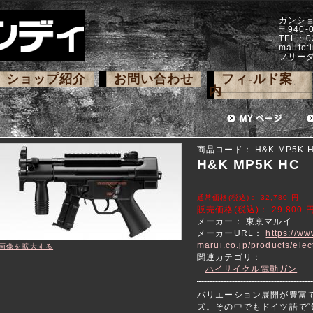
ガンシ
〒940
TEL：0
mailto:
フリーダ
ショップ紹介
お問い合わせ
フィ-ルド案
内
商品コード：
H&K MP5K 
H&K MP5K HC
通常価格(税込)：
32,780
円
販売価格(税込)：
29,800
メーカー：
東京マルイ
メーカーURL：
https://ww
marui.co.jp/products/elec
画像を拡大する
関連カテゴリ：
ハイサイクル電動ガン
バリエーション展開が豊富
ズ。その中でもドイツ語で“短