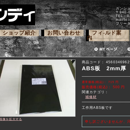
ガンシ
〒940
TEL：0
mailto:
フリーダ
ショップ紹介
お問い合わせ
フィ-ルド案
内
商品コード：
4560346962
ABS板 2mm厚
通常価格(税込)：
715
円
販売価格(税込)：
500
円
関連カテゴリ：
補修材
工作用ABS板です
画像を拡大する
申し訳ございませんが、