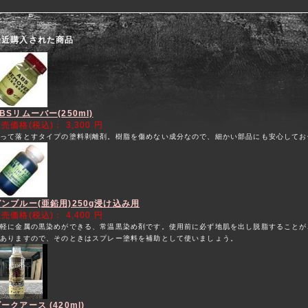
最近購入された商品
BSリムーバー(250ml)
販売価格(税込)：
3,300 円
塗って落とすタイプの塗料剥離剤。樹脂を傷めない成分なので、細かい部品にも安心してお
ガンブルー(亜鉛用)250g浸け込み用
販売価格(税込)：
4,400 円
手軽に金属の黒染めができる、常温黒染め剤です。使用前に必ず地肌を出し脱脂することが
がありますので、そのときはスプレー塗料を補助として使いましょう。
ークアース (420ml)