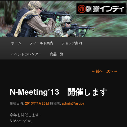
新潟県長岡市のガンショップインディ。オリジナル塗料パーカーシリーズを
はじめ様々な商品をご案内いたします。
ガンショップ・インディ
メ
ホーム
フィールド案内
ショップ案内
メ
イ
ン
イベントカレンダー
商品一覧
イ
メ
ニ
ン
ュ
投
←
前へ
次へ
→
ー
稿
コ
ナ
ビ
N-Meeting’13 開催します
ン
ゲ
ー
投稿日時:
2013年7月25日
投稿者:
admin@aruba
テ
シ
ョ
今年も開催します！
ン
ン
N-Meeting’13。